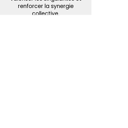
renforcer la synergie
collective.
Nos
accompagnements
·
Nous proposons différents
formats d’intervention, en
fonctions de vos enjeux
Ces formats peuvent être
proposés séparément ou
combinés selon les besoins de
l’organisation.