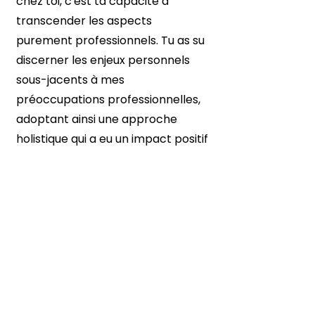
chez toi, c'est ta capacité à
transcender les aspects
purement professionnels. Tu as su
discerner les enjeux personnels
sous-jacents à mes
préoccupations professionnelles,
adoptant ainsi une approche
holistique qui a eu un impact positif
sur tous les aspects de ma vie.
Je recommande Mélanie sans la
moindre réserve à quiconque
recherche une coach
exceptionnelle empathique et
capable d'insuffler une véritable
transformation dans la vie de ses