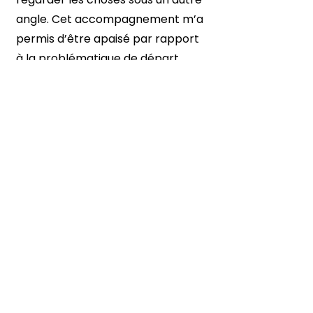
angle. Cet accompagnement m’a
permis d’être apaisé par rapport
à la problématique de départ.
Retour aux témoignages
Prêt·e à faire le
point ?
·
Prenons un temps d'échange
ensemble
Offert et sans engagement