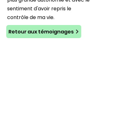
sentiment d'avoir repris le
contrôle de ma vie.
Retour aux témoignages
Prêt·e à faire le
point ?
·
Prenons un temps d'échange
ensemble
Offert et sans engagement
Planifier un échange